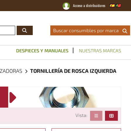
Acceso a distribuidores
Distribuidor Oficial
|
Catálogos
|
Servicio Técnico
|
Noticias
|
Contacto
Buscar consumibles por marca
DESPIECES Y MANUALES
NUESTRAS MARCAS
ROZADORAS
TORNILLERÍA DE ROSCA IZQUIERDA
Vista: