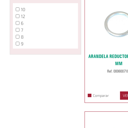
10
12
6
7
8
9
ARANDELA REDUCTORA
MM
Ref. 00060071
Comparar
VE