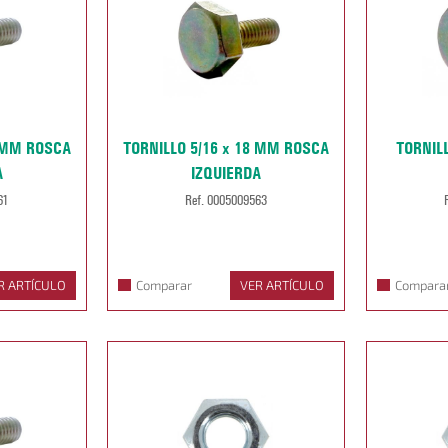
0 MM ROSCA
TORNILLO 5/16 x 18 MM ROSCA
TORNIL
A
IZQUIERDA
61
Ref. 0005009563
R ARTÍCULO
Comparar
VER ARTÍCULO
Compara