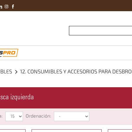
Conviértete En 
IBLES
12. CONSUMIBLES Y ACCESORIOS PARA DESB
osca izquierda
a:
Ordenación: