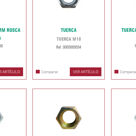
 MM ROSCA
TUERCA
TUERCA
A
TUERCA M10
60
Ref. 0005009554
R ARTÍCULO
Comparar
VER ARTÍCULO
Compara