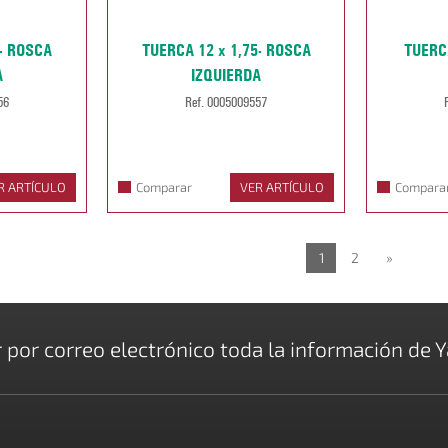
0- ROSCA
TUERCA 12 x 1,75- ROSCA
TUERC
A
IZQUIERDA
56
Ref. 0005009557
R ARTÍCULO
Comparar
VER ARTÍCULO
Compara
1
2
»
r por correo electrónico toda la información de Y