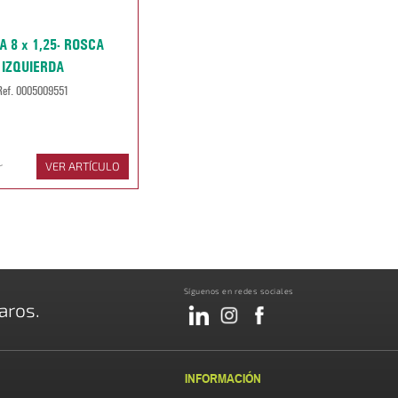
A 8 x 1,25- ROSCA
IZQUIERDA
Ref. 0005009551
r
VER ARTÍCULO
Síguenos en redes sociales
aros.
INFORMACIÓN