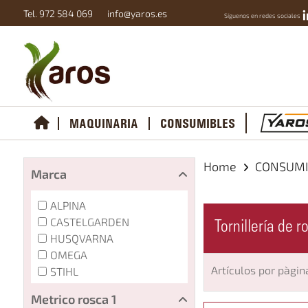
Tel. 972 584 069
info@yaros.es
Síguenos en redes sociales
MAQUINARIA
CONSUMIBLES
Home
CONSUM
Marca
ALPINA
CASTELGARDEN
Tornillería de r
HUSQVARNA
OMEGA
Artículos por pàgin
STIHL
Metrico rosca 1