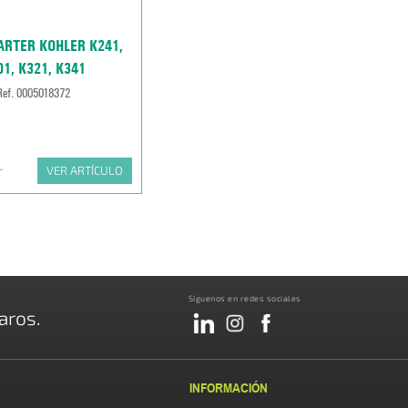
ARTER KOHLER K241,
01, K321, K341
Ref. 0005018372
r
VER ARTÍCULO
Síguenos en redes sociales
aros.
INFORMACIÓN