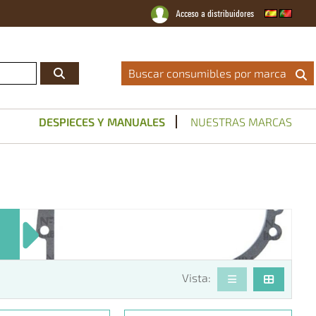
Acceso a distribuidores
Distribuidor Oficial
|
Catálogos
|
Servicio Técnico
|
Noticias
|
Contacto
Buscar consumibles por marca
DESPIECES Y MANUALES
NUESTRAS MARCAS
Vista: