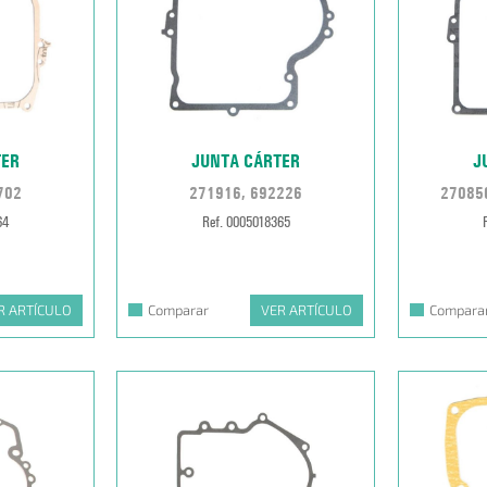
TER
JUNTA CÁRTER
J
702
271916, 692226
27085
64
Ref. 0005018365
R ARTÍCULO
Comparar
VER ARTÍCULO
Compara