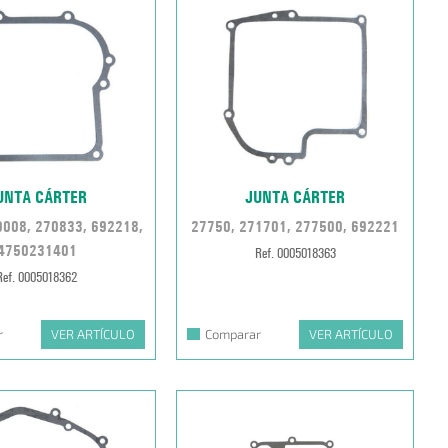
UNTA CÁRTER
JUNTA CÁRTER
0008, 270833, 692218,
27750, 271701, 277500, 692221
4750231401
Ref. 0005018363
Ref. 0005018362
r
VER ARTÍCULO
Comparar
VER ARTÍCULO