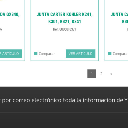
DA GX340,
JUNTA CARTER KOHLER K241,
JUNTA C
K301, K321, K341
K3
67
Ref. 0005018371
R ARTÍCULO
Comparar
VER ARTÍCULO
Compara
1
2
»
r por correo electrónico toda la información de Y