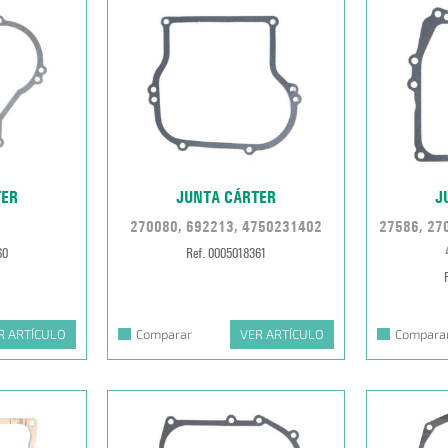
TER
JUNTA CÁRTER
J
270080, 692213, 4750231402
27586, 27
60
Ref. 0005018361
R ARTÍCULO
Comparar
VER ARTÍCULO
Compara