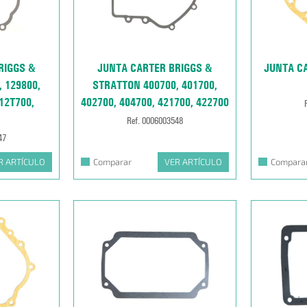
RIGGS &
JUNTA CARTER BRIGGS &
JUNTA C
 129800,
STRATTON 400700, 401700,
12T700,
402700, 404700, 421700, 422700
Ref. 0006003548
47
R ARTÍCULO
Comparar
VER ARTÍCULO
Compara