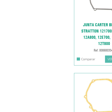
JUNTA CARTER B
STRATTON 121700,
12A800, 12E700, 
12T800
Ref. 00060035
Comparar
VE