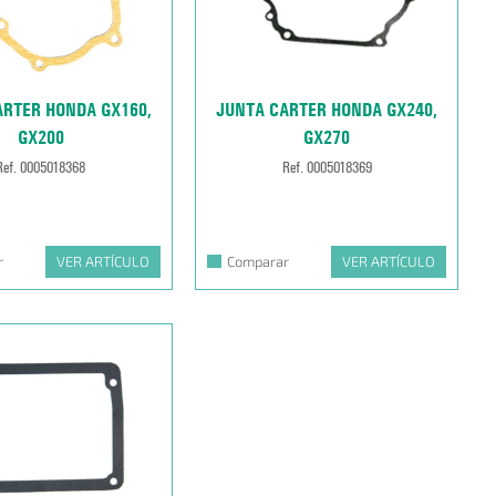
ARTER HONDA GX160,
JUNTA CARTER HONDA GX240,
GX200
GX270
Ref. 0005018368
Ref. 0005018369
r
VER ARTÍCULO
Comparar
VER ARTÍCULO