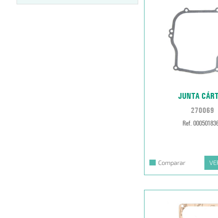
JUNTA CÁR
270069
Ref. 00050183
Comparar
VE