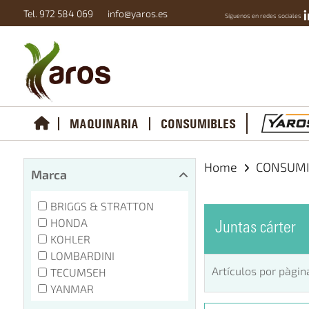
Tel. 972 584 069
info@yaros.es
Síguenos en redes sociales
MAQUINARIA
CONSUMIBLES
Home
CONSUM
Marca
BRIGGS & STRATTON
HONDA
Juntas cárter
KOHLER
LOMBARDINI
Artículos por pàgin
TECUMSEH
YANMAR