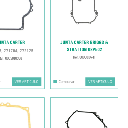
UNTA CÁRTER
JUNTA CARTER BRIGGS &
STRATTON 08P502
6, 271704, 272125
Ref. 0006010741
Ref. 0005018366
r
VER ARTÍCULO
Comparar
VER ARTÍCULO