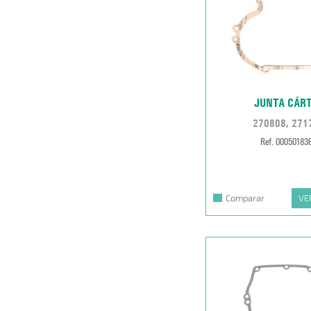
JUNTA CÁR
270808, 271
Ref. 00050183
Comparar
VE