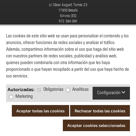
c/ Cèsar August Torres 25
17850 Besalú
Girona (ES)
972 584 069
info@yaros.es
MAQUINARIA
|
CONSUMIBLES
|
Las cookies de este sitio web se usan para personalizar el contenido y los
anuncios, ofrecer funciones de redes sociales y analizar el tráfico.
Catálogos
-
Despieces Y Manuales
-
Además, compartimos información sobre el uso que haga del sitio web
Servicio Técnico
-
Noticias
-
Contacto
con nuestros partners de redes sociales, publicidad y análisis web,
quienes pueden combinarla con otra información que les haya
INFORMACIÓN
proporcionado o que hayan recopilado a partir del uso que haya hecho de
Yaros
sus servicios.
Cómo comprar
Servicio al cliente
Autorizadas:
Obligatorias
Analíticas
Configuración
Política de privacidad
Marketing
Preguntas y respuestas
Catálogos
Aceptar todas las cookies
Rechazar todas las cookies
© Yaros | Todos los derechos reservados |
Aviso legal
|
Cookies
|
Aceptar cookies seleccionadas
Créditos