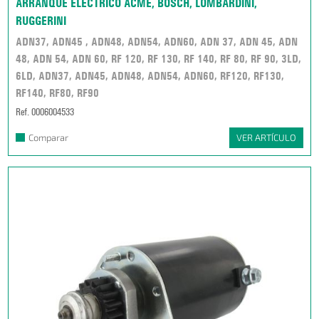
ARRANQUE ELECTRICO ACME, BOSCH, LOMBARDINI,
RUGGERINI
ADN37, ADN45 , ADN48, ADN54, ADN60, ADN 37, ADN 45, ADN
48, ADN 54, ADN 60, RF 120, RF 130, RF 140, RF 80, RF 90, 3LD,
6LD, ADN37, ADN45, ADN48, ADN54, ADN60, RF120, RF130,
RF140, RF80, RF90
Ref. 0006004533
Comparar
VER ARTÍCULO