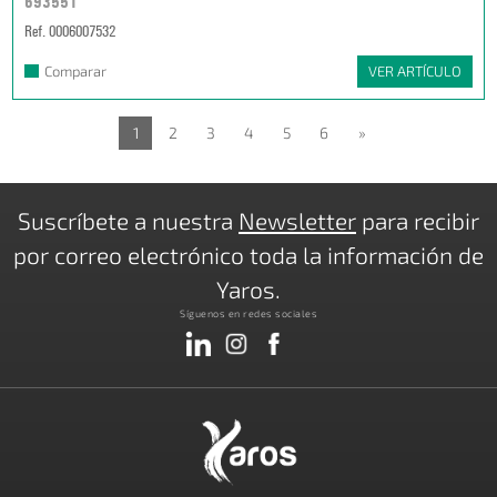
693551
Ref. 0006007532
Comparar
VER ARTÍCULO
1
2
3
4
5
6
»
Suscríbete a nuestra
Newsletter
para recibir
por correo electrónico toda la información de
Yaros.
Síguenos en redes sociales