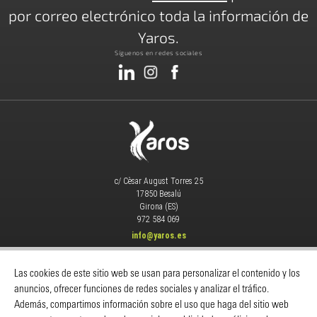
por correo electrónico toda la información de
Yaros.
Síguenos en redes sociales
c/ Cèsar August Torres 25
17850 Besalú
Girona (ES)
972 584 069
info@yaros.es
MAQUINARIA
|
CONSUMIBLES
|
Las cookies de este sitio web se usan para personalizar el contenido y los
Catálogos
-
Despieces Y Manuales
-
anuncios, ofrecer funciones de redes sociales y analizar el tráfico.
Servicio Técnico
-
Noticias
-
Contacto
Además, compartimos información sobre el uso que haga del sitio web