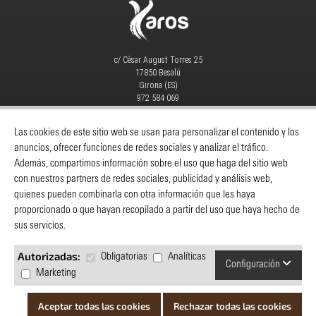
c/ Cèsar August Torres 25
17850 Besalú
Girona (ES)
972 584 069
info@yaros.es
MAQUINARIA
|
CONSUMIBLES
|
Las cookies de este sitio web se usan para personalizar el contenido y los
anuncios, ofrecer funciones de redes sociales y analizar el tráfico.
Catálogos
-
Despieces Y Manuales
-
Además, compartimos información sobre el uso que haga del sitio web
Servicio Técnico
-
Noticias
-
Contacto
con nuestros partners de redes sociales, publicidad y análisis web,
quienes pueden combinarla con otra información que les haya
INFORMACIÓN
proporcionado o que hayan recopilado a partir del uso que haya hecho de
Yaros
sus servicios.
Cómo comprar
Servicio al cliente
Autorizadas:
Obligatorias
Analíticas
Configuración
Política de privacidad
Marketing
Preguntas y respuestas
Catálogos
Aceptar todas las cookies
Rechazar todas las cookies