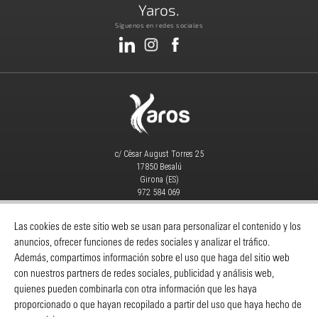
Yaros.
Síguenos en redes sociales
c/ Cèsar August Torres 25
17850 Besalú
Girona (ES)
972 584 069
info@yaros.es
MAQUINARIA
|
CONSUMIBLES
|
Las cookies de este sitio web se usan para personalizar el contenido y los
anuncios, ofrecer funciones de redes sociales y analizar el tráfico.
Catálogos
-
Despieces Y Manuales
-
Además, compartimos información sobre el uso que haga del sitio web
Servicio Técnico
-
Noticias
-
Contacto
con nuestros partners de redes sociales, publicidad y análisis web,
quienes pueden combinarla con otra información que les haya
INFORMACIÓN
proporcionado o que hayan recopilado a partir del uso que haya hecho de
Yaros