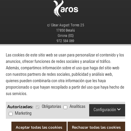
c/ Cèsar August Torres 25
17850 Besalú
Girona (ES)
972 584 069
info@yaros.es
MAQUINARIA
|
CONSUMIBLES
|
Las cookies de este sitio web se usan para personalizar el contenido y los
anuncios, ofrecer funciones de redes sociales y analizar el tráfico.
Catálogos
-
Despieces Y Manuales
-
Además, compartimos información sobre el uso que haga del sitio web
Servicio Técnico
-
Noticias
-
Contacto
con nuestros partners de redes sociales, publicidad y análisis web,
quienes pueden combinarla con otra información que les haya
INFORMACIÓN
proporcionado o que hayan recopilado a partir del uso que haya hecho de
Yaros
sus servicios.
Cómo comprar
Servicio al cliente
Autorizadas:
Obligatorias
Analíticas
Configuración
Política de privacidad
Marketing
Preguntas y respuestas
Catálogos
Aceptar todas las cookies
Rechazar todas las cookies