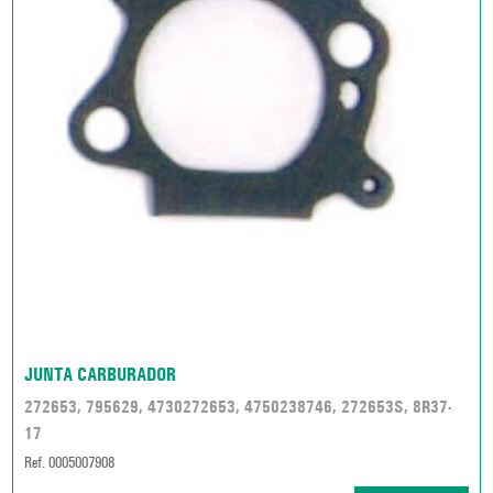
JUNTA CARBURADOR
272653, 795629, 4730272653, 4750238746, 272653S, 8R37-
17
Ref. 0005007908