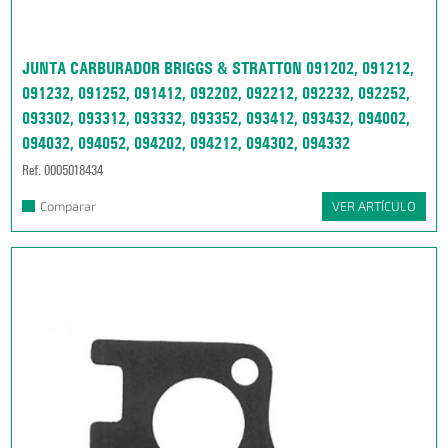
JUNTA CARBURADOR BRIGGS & STRATTON 091202, 091212,
091232, 091252, 091412, 092202, 092212, 092232, 092252,
093302, 093312, 093332, 093352, 093412, 093432, 094002,
094032, 094052, 094202, 094212, 094302, 094332
Ref. 0005018434
Comparar
VER ARTÍCULO