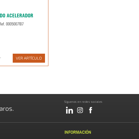
DO ACELERADOR
Ref. 0005007107
r
VER ARTÍCULO
Síguenos en redes sociales
aros.
INFORMACIÓN