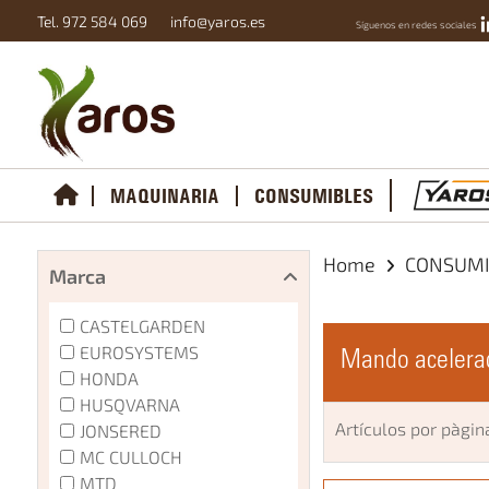
Tel. 972 584 069
info@yaros.es
Síguenos en redes sociales
MAQUINARIA
CONSUMIBLES
Home
CONSUM
Marca
CASTELGARDEN
EUROSYSTEMS
Mando acelera
HONDA
HUSQVARNA
Artículos por pàgin
JONSERED
MC CULLOCH
MTD