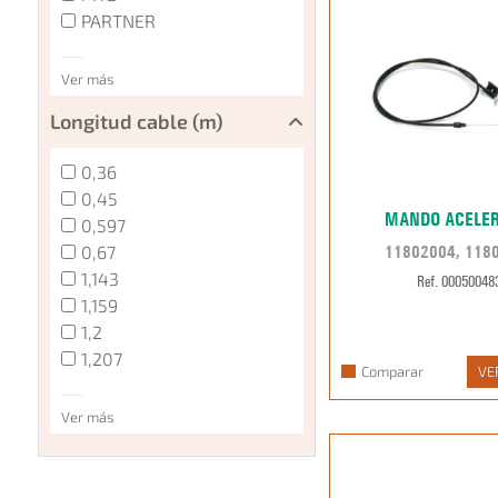
PARTNER
Ver más
Longitud cable (m)
0,36
0,45
MANDO ACELE
0,597
0,67
11802004, 118
1,143
Ref. 00050048
1,159
1,2
1,207
Comparar
VE
Ver más