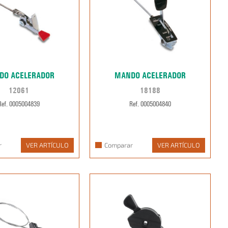
DO ACELERADOR
MANDO ACELERADOR
12061
18188
Ref. 0005004839
Ref. 0005004840
r
VER ARTÍCULO
Comparar
VER ARTÍCULO