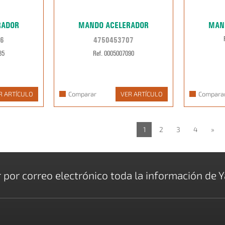
RADOR
MANDO ACELERADOR
MAN
6
4750453707
85
Ref. 0005007090
R ARTÍCULO
Comparar
VER ARTÍCULO
Compara
1
2
3
4
»
r por correo electrónico toda la información de Y