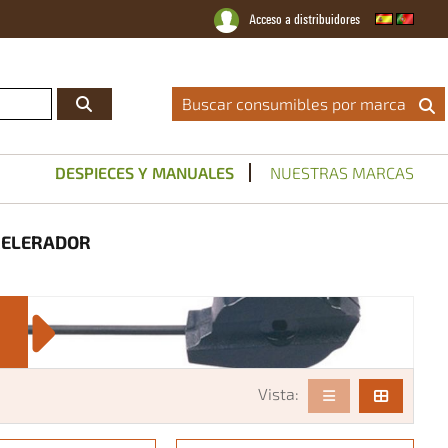
Acceso a distribuidores
Distribuidor Oficial
|
Catálogos
|
Servicio Técnico
|
Noticias
|
Contacto
Buscar consumibles por marca
DESPIECES Y MANUALES
NUESTRAS MARCAS
CELERADOR
Vista: