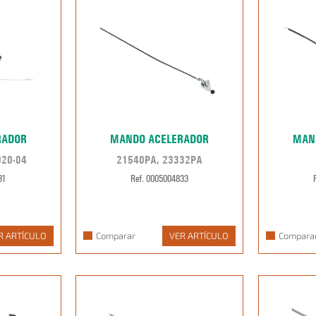
RADOR
MANDO ACELERADOR
MAN
020-04
21540PA, 23332PA
31
Ref. 0005004833
R ARTÍCULO
Comparar
VER ARTÍCULO
Compara