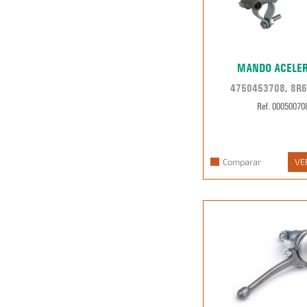
MANDO ACELE
4750453708, 8R6
Ref. 00050070
Comparar
VE