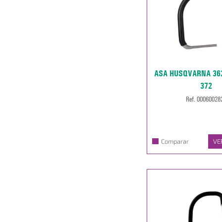
ASA HUSQVARNA 362,
372
Ref. 00060028
Comparar
VE