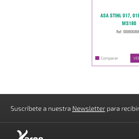
ASA STIHL 017, 01
MS180
Ref. 00060046
Comparar
VE
Suscríbete a nuestra
Newsletter
para recibi