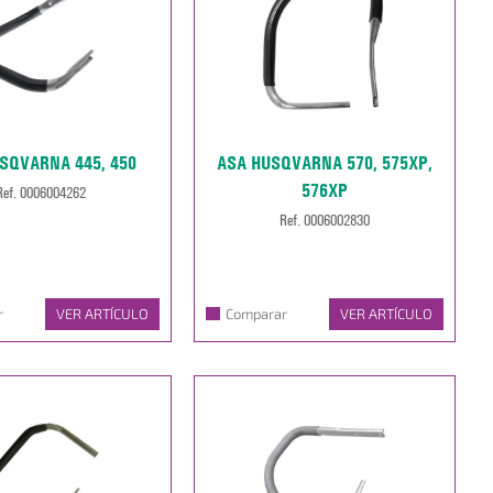
SQVARNA 445, 450
ASA HUSQVARNA 570, 575XP,
576XP
Ref. 0006004262
Ref. 0006002830
r
VER ARTÍCULO
Comparar
VER ARTÍCULO