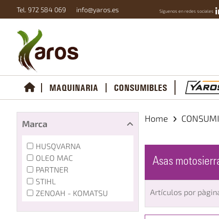
Tel. 972 584 069
info@yaros.es
Síguenos en redes sociales
MAQUINARIA
CONSUMIBLES
Home
CONSUM
Marca
HUSQVARNA
OLEO MAC
Asas motosierra
PARTNER
STIHL
Artículos por pàgin
ZENOAH - KOMATSU