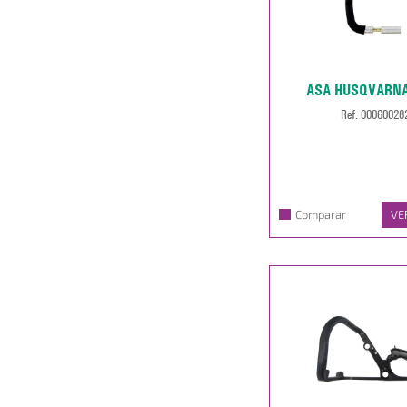
ASA HUSQVARNA 
Ref. 00060028
Comparar
VE