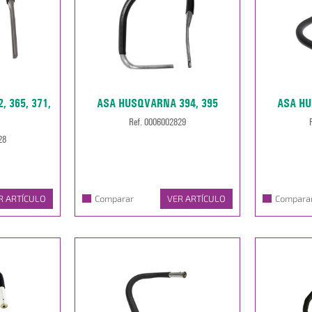
 365, 371,
ASA HUSQVARNA 394, 395
ASA HU
Ref. 0006002829
28
R ARTÍCULO
Comparar
VER ARTÍCULO
Compara