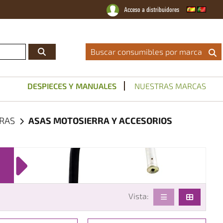
Acceso a distribuidores
Distribuidor Oficial
|
Catálogos
|
Servicio Técnico
|
Noticias
|
Contacto
Buscar consumibles por marca
DESPIECES Y MANUALES
NUESTRAS MARCAS
RRAS
ASAS MOTOSIERRA Y ACCESORIOS
Vista: