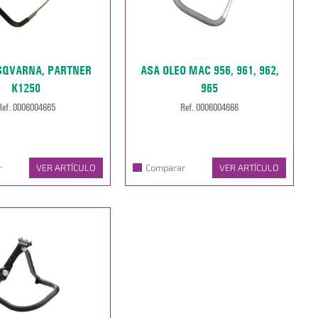
SQVARNA, PARTNER
ASA OLEO MAC 956, 961, 962,
K1250
965
Ref. 0006004665
Ref. 0006004666
r
VER ARTÍCULO
Comparar
VER ARTÍCULO