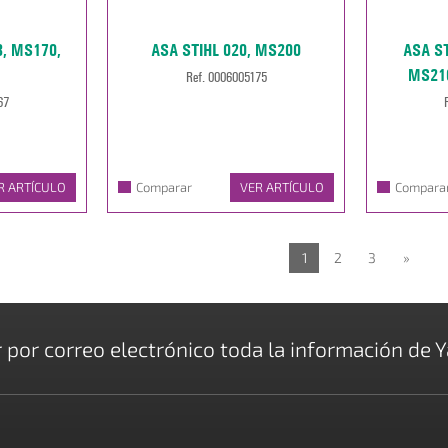
8, MS170,
ASA STIHL 020, MS200
ASA ST
MS21
Ref. 0006005175
67
R ARTÍCULO
Comparar
VER ARTÍCULO
Compara
1
2
3
»
r por correo electrónico toda la información de Y