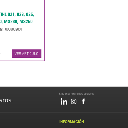
IHL 021, 023, 025,
0, MS230, MS250
Ref. 0006002831
r
VER ARTÍCULO
Síguenos en redes sociales
aros.
INFORMACIÓN