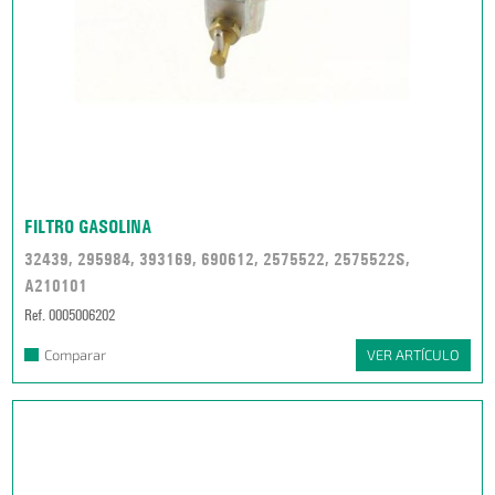
FILTRO GASOLINA
32439, 295984, 393169, 690612, 2575522, 2575522S,
A210101
Ref. 0005006202
Comparar
VER ARTÍCULO