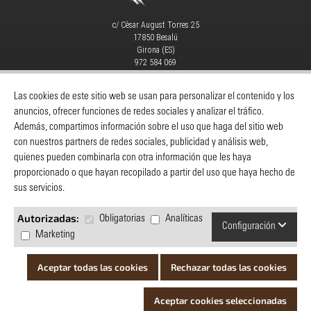
c/ Cèsar August Torres 25
17850 Besalú
Girona (ES)
972 584 069
info@yaros.es
MAQUINARIA
|
CONSUMIBLES
|
Las cookies de este sitio web se usan para personalizar el contenido y los
anuncios, ofrecer funciones de redes sociales y analizar el tráfico.
Catálogos
-
Despieces Y Manuales
-
Además, compartimos información sobre el uso que haga del sitio web
Servicio Técnico
-
Noticias
-
Contacto
con nuestros partners de redes sociales, publicidad y análisis web,
quienes pueden combinarla con otra información que les haya
INFORMACIÓN
proporcionado o que hayan recopilado a partir del uso que haya hecho de
Yaros
sus servicios.
Cómo comprar
Servicio al cliente
Autorizadas:
Obligatorias
Analíticas
Configuración
Política de privacidad
Marketing
Preguntas y respuestas
Catálogos
Aceptar todas las cookies
Rechazar todas las cookies
© Yaros | Todos los derechos reservados |
Aviso legal
|
Cookies
|
Aceptar cookies seleccionadas