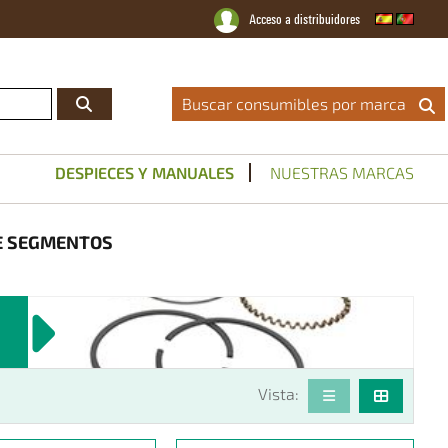
Acceso a distribuidores
Distribuidor Oficial
|
Catálogos
|
Servicio Técnico
|
Noticias
|
Contacto
Buscar consumibles por marca
DESPIECES Y MANUALES
NUESTRAS MARCAS
E SEGMENTOS
Vista: