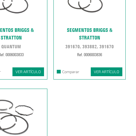
ENTOS BRIGGS &
SEGMENTOS BRIGGS &
STRATTON
STRATTON
QUANTUM
391670, 393882, 391670
Ref. 0006003833
Ref. 0006003836
r
VER ARTÍCULO
Comparar
VER ARTÍCULO