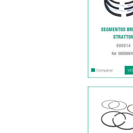
SEGMENTOS BR
STRATTO
690014
Ref. 00050061
Comparar
VE