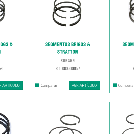
IGGS &
SEGMENTOS BRIGGS &
SEGM
N
STRATTON
396459
56
Ref. 0005006157
R ARTÍCULO
Comparar
VER ARTÍCULO
Compara