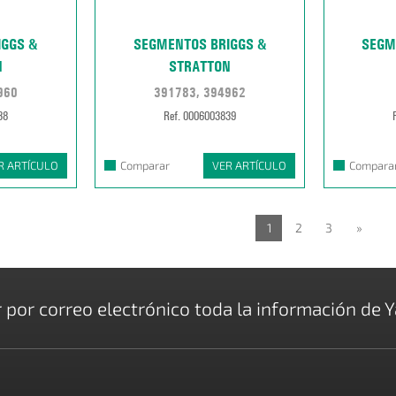
IGGS &
SEGMENTOS BRIGGS &
SEGM
N
STRATTON
960
391783, 394962
38
Ref. 0006003839
R ARTÍCULO
Comparar
VER ARTÍCULO
Compara
1
2
3
»
r por correo electrónico toda la información de Y