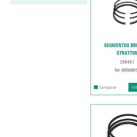
SEGMENTOS BR
STRATTO
298451
Ref. 00050061
Comparar
VE