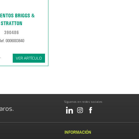
ENTOS BRIGGS &
STRATTON
390486
Ref. 0006003840
r
VER ARTÍCULO
Síguenos en redes sociales
aros.
INFORMACIÓN