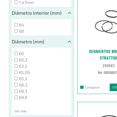
1,47mm
Diámetro interior (mm)
64
68
Diámetro (mm)
SEGMENTOS BR
60
STRATTO
60,3
298982
63,5
65,09
Ref. 00050061
65,3
68,3
Comparar
VE
69,3
69,9
Ver más