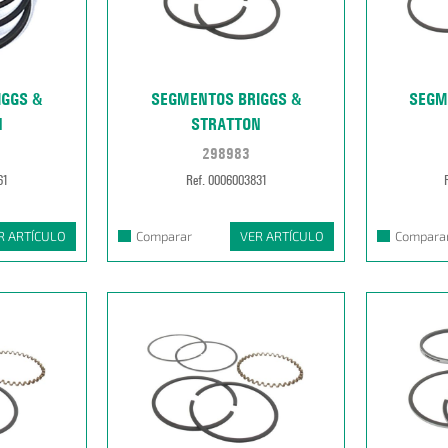
IGGS &
SEGMENTOS BRIGGS &
SEGM
N
STRATTON
298983
61
Ref. 0006003831
R ARTÍCULO
Comparar
VER ARTÍCULO
Compara