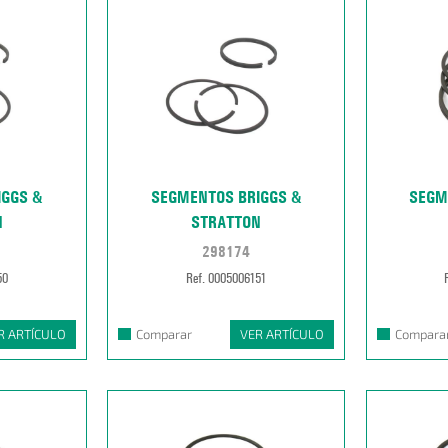
IGGS &
SEGMENTOS BRIGGS &
SEGM
N
STRATTON
298174
50
Ref. 0005006151
R ARTÍCULO
Comparar
VER ARTÍCULO
Compara