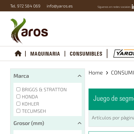
Tel. 972 584 069
info@yaros.es
Síguenos en redes sociales
MAQUINARIA
CONSUMIBLES
Home
CONSUM
Marca
BRIGGS & STRATTON
HONDA
Juego de segm
KOHLER
TECUMSEH
Artículos por pàgin
Grosor (mm)