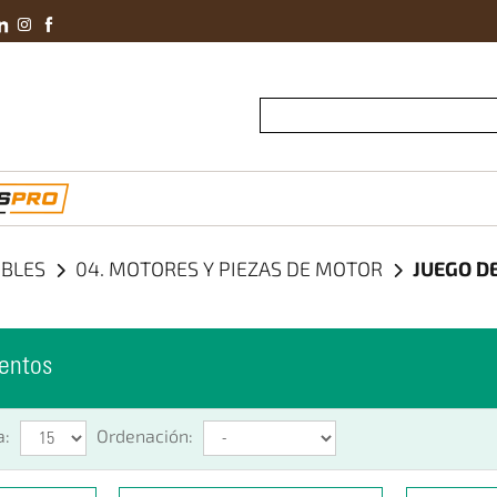
Conviértete En 
IBLES
04. MOTORES Y PIEZAS DE MOTOR
JUEGO D
entos
a:
Ordenación: