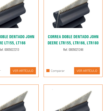
OBLE DENTADO JOHN
CORREA DOBLE DENTADO JOHN
E LT155, LT166
DEERE LTR155, LTR166, LTR180
Ref. 0005022213
Ref. 0005021246
r
VER ARTÍCULO
Comparar
VER ARTÍCULO