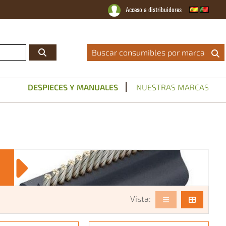
Acceso a distribuidores
Distribuidor Oficial
|
Catálogos
|
Servicio Técnico
|
Noticias
|
Contacto
Buscar consumibles por marca
DESPIECES Y MANUALES
NUESTRAS MARCAS
Vista: