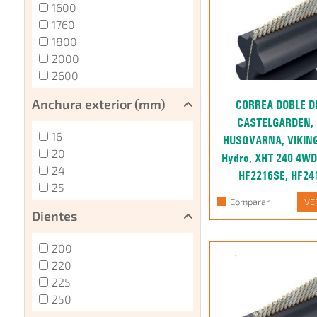
1600
1760
1800
2000
2600
Anchura exterior (mm)
CORREA DOBLE 
CASTELGARDEN, 
16
HUSQVARNA, VIKING
20
Hydro, XHT 240 4WD
24
HF2216SE, HF24
25
HF2417HTE, RB150
Comparar
VE
MT640, MT
Dientes
Ref. 00050280
200
220
225
250