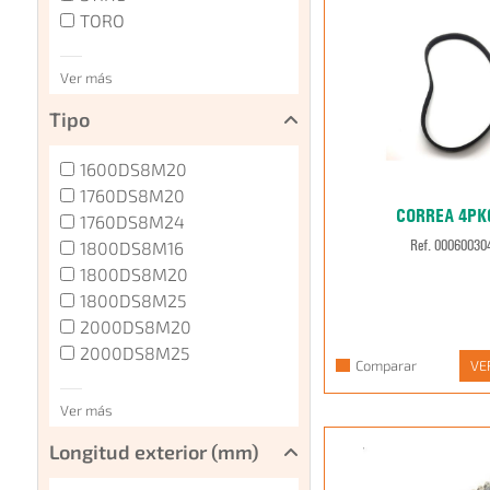
TORO
Ver más
Tipo
1600DS8M20
1760DS8M20
CORREA 4PK
1760DS8M24
1800DS8M16
Ref. 00060030
1800DS8M20
1800DS8M25
2000DS8M20
2000DS8M25
Comparar
VE
Ver más
Longitud exterior (mm)