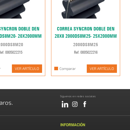
SYNCRON DOBLE DEN
CORREA SYNCRON DOBLE DEN
0DS8M20- 20X2000MM
20X8 2000DS8M25- 25X2000MM
2000DS8M20
2000DS8M25
Ref. 0005022215
Ref. 0005022216
r
VER ARTÍCULO
Comparar
VER ARTÍCULO
Síguenos en redes sociales
aros.
INFORMACIÓN