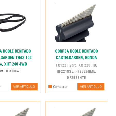
A DOBLE DENTADO
CORREA DOBLE DENTADO
LGARDEN TH4X 102
CASTELGARDEN, HONDA
o, XHT 240 4WD
TX122 Hydro, XX 220 HD,
HF2218SL, HF2625HME,
Ref. 0003000248
HF2625HTE
Ref. 0005028117
r
VER ARTÍCULO
Comparar
VER ARTÍCULO