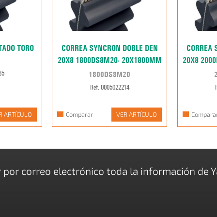
TADO TORO
CORREA SYNCRON DOBLE DEN
CORREA 
20X8 1800DS8M20- 20X1800MM
20X8 200
1800DS8M20
85
Ref. 0005022214
R ARTÍCULO
Comparar
VER ARTÍCULO
Compara
r por correo electrónico toda la información de Y