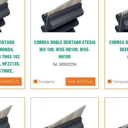
DENTADO
CORREA DOBLE DENTADO ETESIA
CORREA D
HONDA,
MV-100, MVE-HD100, MVE-
DEER
 TH4X 102
HH100
, HF2213S,
Ref. 0005022294
17HME,
, RBH180,
R ARTÍCULO
Comparar
VER ARTÍCULO
Compara
680
75