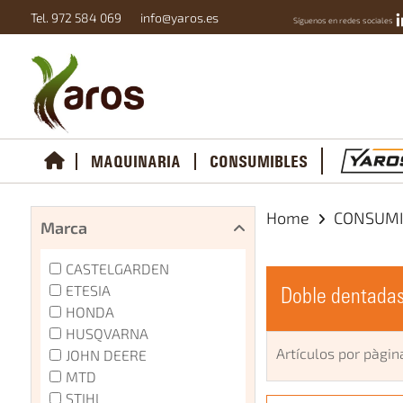
Tel. 972 584 069
info@yaros.es
Síguenos en redes sociales
MAQUINARIA
CONSUMIBLES
Home
CONSUM
Marca
CASTELGARDEN
ETESIA
Doble dentada
HONDA
HUSQVARNA
Artículos por pàgin
JOHN DEERE
MTD
STIHL