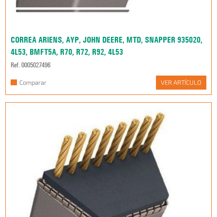
CORREA ARIENS, AYP, JOHN DEERE, MTD, SNAPPER 935020,
4L53, BMFT5A, R70, R72, R92, 4L53
Ref. 0005027496
Comparar
VER ARTÍCULO