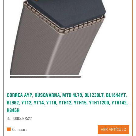
CORREA AYP, HUSQVARNA, MTD 4L79, BL1238LT, BL1644YT,
BL962, YT12, YT14, YT16, YTH12, YTH15, YTH11200, YTH142,
H845H
Ref. 0005027522
Comparar
VER ARTÍCULO