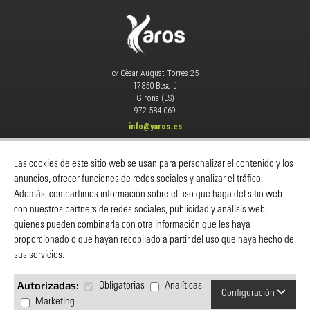
c/ Cèsar August Torres 25
17850 Besalú
Girona (ES)
972 584 069
info@yaros.es
MAQUINARIA
|
CONSUMIBLES
|
Las cookies de este sitio web se usan para personalizar el contenido y los
Catálogos
-
Despieces Y Manuales
-
anuncios, ofrecer funciones de redes sociales y analizar el tráfico.
Servicio Técnico
-
Noticias
-
Contacto
Además, compartimos información sobre el uso que haga del sitio web
INFORMACIÓN
con nuestros partners de redes sociales, publicidad y análisis web,
quienes pueden combinarla con otra información que les haya
Yaros
proporcionado o que hayan recopilado a partir del uso que haya hecho de
Cómo comprar
sus servicios.
Servicio al cliente
Política de privacidad
Autorizadas:
Obligatorias
Analíticas
Preguntas y respuestas
Configuración
Marketing
Catálogos