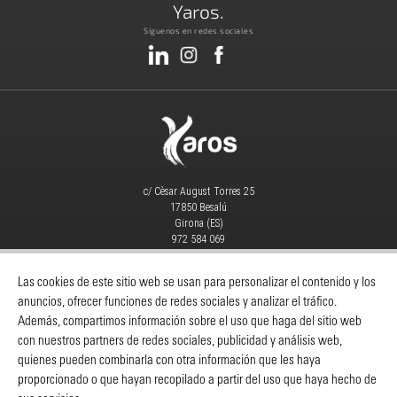
Yaros.
Síguenos en redes sociales
c/ Cèsar August Torres 25
17850 Besalú
Girona (ES)
972 584 069
info@yaros.es
MAQUINARIA
|
CONSUMIBLES
|
Las cookies de este sitio web se usan para personalizar el contenido y los
anuncios, ofrecer funciones de redes sociales y analizar el tráfico.
Catálogos
-
Despieces Y Manuales
-
Además, compartimos información sobre el uso que haga del sitio web
Servicio Técnico
-
Noticias
-
Contacto
con nuestros partners de redes sociales, publicidad y análisis web,
quienes pueden combinarla con otra información que les haya
INFORMACIÓN
proporcionado o que hayan recopilado a partir del uso que haya hecho de
Yaros