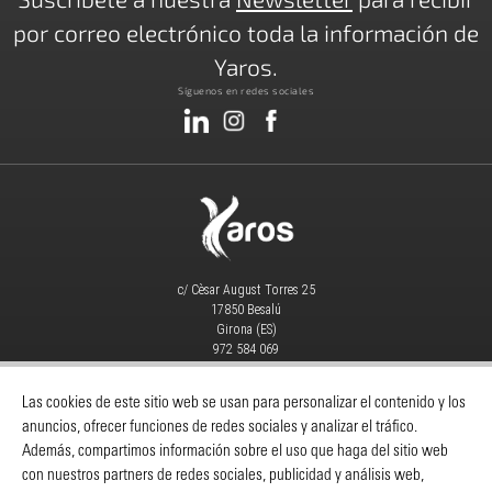
por correo electrónico toda la información de
Yaros.
Síguenos en redes sociales
c/ Cèsar August Torres 25
17850 Besalú
Girona (ES)
972 584 069
info@yaros.es
MAQUINARIA
|
CONSUMIBLES
|
Las cookies de este sitio web se usan para personalizar el contenido y los
anuncios, ofrecer funciones de redes sociales y analizar el tráfico.
Catálogos
-
Despieces Y Manuales
-
Además, compartimos información sobre el uso que haga del sitio web
Servicio Técnico
-
Noticias
-
Contacto
con nuestros partners de redes sociales, publicidad y análisis web,