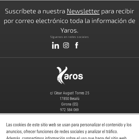
Suscríbete a nuestra
Newsletter
para recibir
por correo electrónico toda la información de
Yaros.
Síguenos en redes sociales
c/ Cèsar August Torres 25
17850 Besalú
Girona (ES)
972 584 069
info@yaros.es
MAQUINARIA
|
CONSUMIBLES
|
Las cookies de este sitio web se usan para personalizar el contenido y los
anuncios, ofrecer funciones de redes sociales y analizar el tráfico.
Catálogos
-
Despieces Y Manuales
-
Además, compartimos información sobre el uso que haga del sitio web