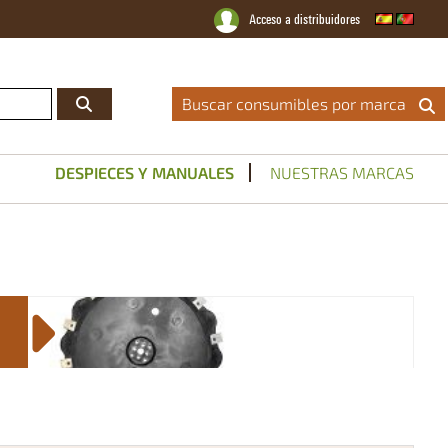
Acceso a distribuidores
Distribuidor Oficial
|
Catálogos
|
Servicio Técnico
|
Noticias
|
Contacto
Buscar consumibles por marca
DESPIECES Y MANUALES
NUESTRAS MARCAS