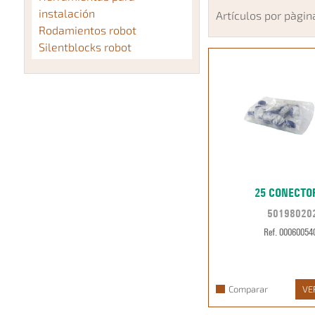
instalación
Artículos por pàgin
Rodamientos robot
Silentblocks robot
25 CONECTO
50198020
Ref. 00060054
Comparar
VE