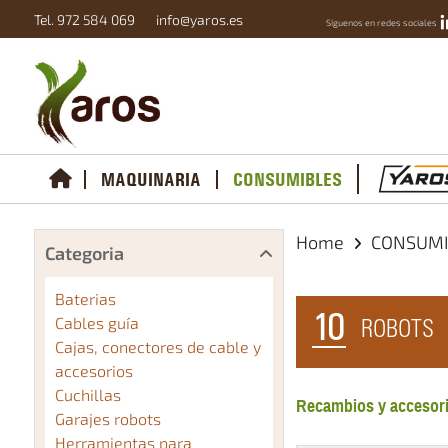
Tel. 972 584 069
info@yaros.es
Síguenos en redes sociales
MAQUINARIA
CONSUMIBLES
Home
CONSUM
Categoria
Baterias
10
Cables guía
ROBOTS
Cajas, conectores de cable y
accesorios
Cuchillas
Recambios y accesori
Garajes robots
Herramientas para