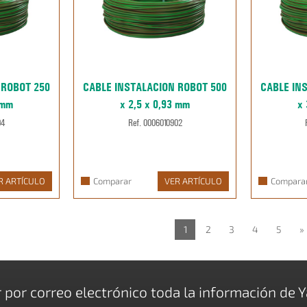
 ROBOT 250
CABLE INSTALACION ROBOT 500
CABLE IN
 mm
x 2,5 x 0,93 mm
x 
04
Ref. 0006010902
R ARTÍCULO
Comparar
VER ARTÍCULO
Compara
1
2
3
4
5
»
r por correo electrónico toda la información de Y