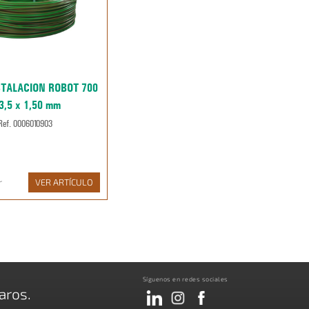
STALACION ROBOT 700
3,5 x 1,50 mm
Ref. 0006010903
r
VER ARTÍCULO
Síguenos en redes sociales
aros.