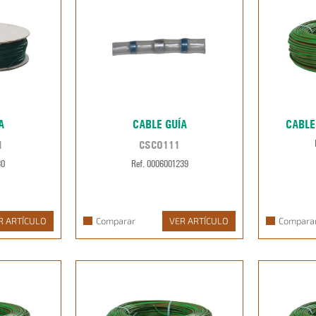
A
CABLE GUÍA
CABLE
1
CSCO111
30
Ref. 0006001239
R ARTÍCULO
Comparar
VER ARTÍCULO
Compara