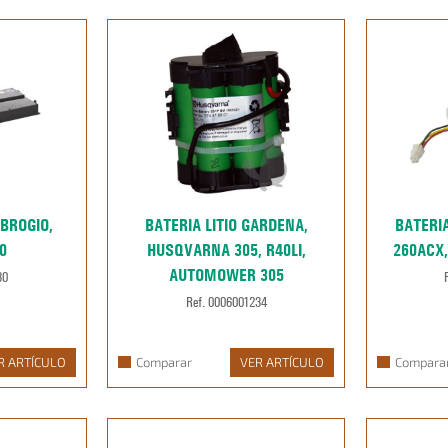
MBROGIO,
BATERIA LITIO GARDENA,
BATERI
0
HUSQVARNA 305, R40LI,
260ACX
AUTOMOWER 305
30
Ref. 0006001234
R ARTÍCULO
Comparar
VER ARTÍCULO
Compara