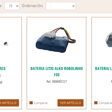
a:
Ordenación:
RES
BATERIA LITIO ALKO ROBOLINHO
BATERIA L
100
2
Ref. 0006001227
08
R ARTÍCULO
Comparar
VER ARTÍCULO
Compara