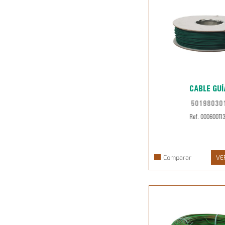
CABLE GUÍ
50198030
Ref. 00060011
Comparar
VE