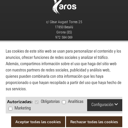
c/ Cèsar August Torres 25
17850 Besalú
Girona (ES)
972 584 069
info@yaros.es
MAQUINARIA
|
CONSUMIBLES
|
Las cookies de este sitio web se usan para personalizar el contenido y los
anuncios, ofrecer funciones de redes sociales y analizar el tráfico.
Catálogos
-
Despieces Y Manuales
-
Además, compartimos información sobre el uso que haga del sitio web
Servicio Técnico
-
Noticias
-
Contacto
con nuestros partners de redes sociales, publicidad y análisis web,
quienes pueden combinarla con otra información que les haya
INFORMACIÓN
proporcionado o que hayan recopilado a partir del uso que haya hecho de
Yaros
sus servicios.
Cómo comprar
Servicio al cliente
Autorizadas:
Obligatorias
Analíticas
Configuración
Política de privacidad
Marketing
Preguntas y respuestas
Catálogos
Aceptar todas las cookies
Rechazar todas las cookies