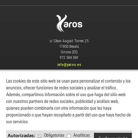
c/ Cèsar August Torres 25
17850 Besalú
Girona (ES)
972 584 069
info@yaros.es
MAQUINARIA
|
CONSUMIBLES
|
Las cookies de este sitio web se usan para personalizar el contenido y los
Catálogos
-
Despieces Y Manuales
-
anuncios, ofrecer funciones de redes sociales y analizar el tráfico.
Servicio Técnico
-
Noticias
-
Contacto
Además, compartimos información sobre el uso que haga del sitio web
INFORMACIÓN
con nuestros partners de redes sociales, publicidad y análisis web,
quienes pueden combinarla con otra información que les haya
Yaros
proporcionado o que hayan recopilado a partir del uso que haya hecho de
Cómo comprar
sus servicios.
Servicio al cliente
Política de privacidad
Autorizadas:
Obligatorias
Analíticas
Preguntas y respuestas