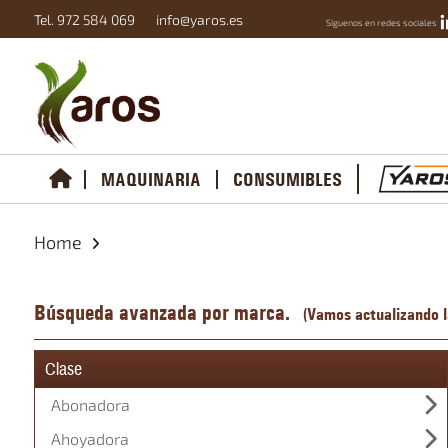
Tel. 972 584 069
info@yaros.es
Síguenos en redes sociales
MAQUINARIA
CONSUMIBLES
Home
Búsqueda avanzada por marca.
(Vamos actualizando la
Clase
Abonadora
Ahoyadora