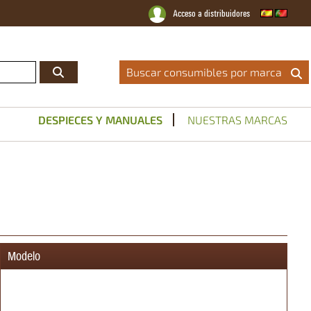
Acceso a distribuidores
Distribuidor Oficial
|
Catálogos
|
Servicio Técnico
|
Noticias
|
Contacto
Buscar consumibles por marca
DESPIECES Y MANUALES
NUESTRAS MARCAS
Modelo