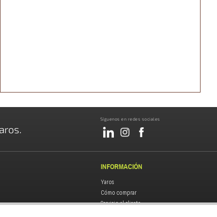
Síguenos en redes sociales
aros.
INFORMACIÓN
Yaros
Cómo comprar
Servicio al cliente
ias
-
Contacto
Política de privacidad