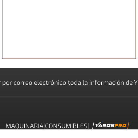
r por correo electrónico toda la información de Y
MAQUINARIA
|
CONSUMIBLES
|
espieces Y Manuales
-
Servicio Técnico
-
Notic