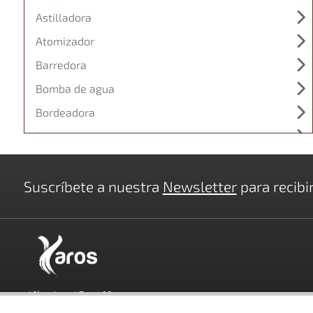
Astilladora
Atomizador
Barredora
Bomba de agua
Bordeadora
Carretilla
Cortabordes
Cortacésped
Suscríbete a nuestra
Newsletter
para recibi
Cortadora de disco
Cortasetos
Desbrozadora
Desbrozadora de martillo
c/ Cèsar August Torres 25
Desbrozadora ruedas
Catálogos
-
D
17850 Besalú